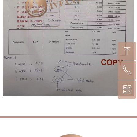
ꁸ
ꂅ
回到顶部
ꀥ
(0066)-2-233-7547
扫码咨询